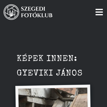
Kihagyás
To
Na
Főoldal
Galéria
KÉPEK INNEN:
Pályázatok
GYEVIKI JÁNOS
Tagjaink
Csatlakozz!
Történetünk