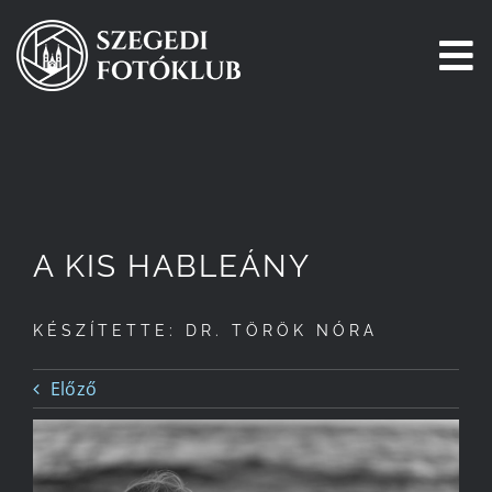
Kihagyás
To
Na
Főoldal
Galéria
A KIS HABLEÁNY
Pályázatok
KÉSZÍTETTE: DR. TÖRÖK NÓRA
Tagjaink
Előző
Csatlakozz!
Történetünk