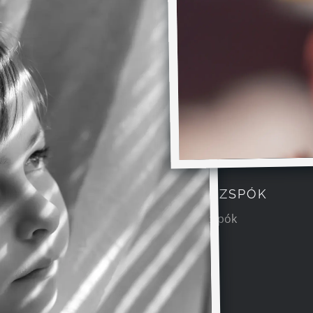
DARÁZSPÓK
Darázspók