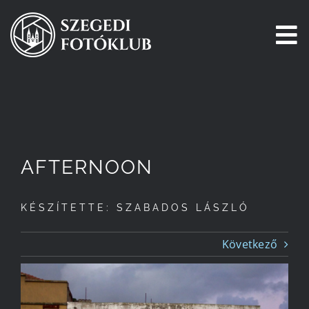
Kihagyás
To
Na
Főoldal
Galéria
AFTERNOON
Pályázatok
KÉSZÍTETTE: SZABADOS LÁSZLÓ
Tagjaink
Következő
Csatlakozz!
Történetünk