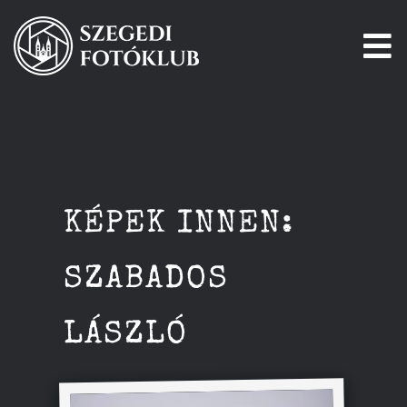
Kihagyás
To
Na
Főoldal
Galéria
KÉPEK INNEN:
Pályázatok
SZABADOS
Tagjaink
LÁSZLÓ
Csatlakozz!
Történetünk