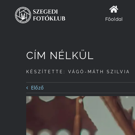
Kihagyás
Főoldal
CÍM NÉLKÜL
KÉSZÍTETTE: VÁGÓ-MÁTH SZILVIA
Előző