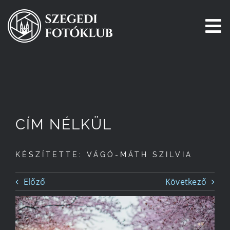
Kihagyás
To
Na
Főoldal
Galéria
CÍM NÉLKÜL
Pályázatok
KÉSZÍTETTE: VÁGÓ-MÁTH SZILVIA
Tagjaink
Előző
Következő
Csatlakozz!
Történetünk