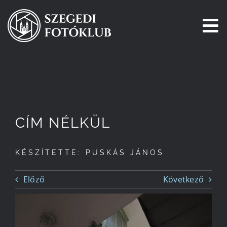
Kihagyás
To
Na
Főoldal
Galéria
CÍM NÉLKÜL
Pályázatok
KÉSZÍTETTE: PUSKÁS JÁNOS
Tagjaink
Előző
Következő
Csatlakozz!
Történetünk