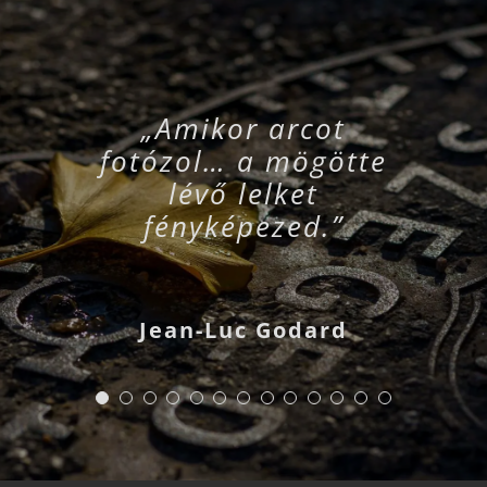
„Amikor arcot
fotózol… a mögötte
lévő lelket
fényképezed.”
Jean-Luc Godard