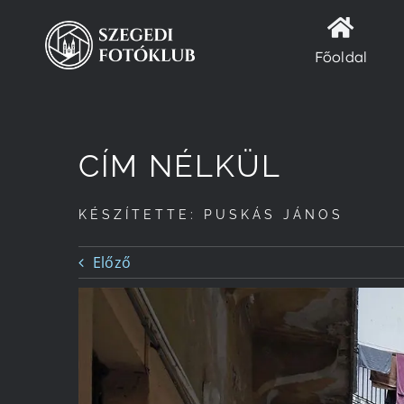
Kihagyás
Főoldal
CÍM NÉLKÜL
KÉSZÍTETTE: PUSKÁS JÁNOS
Előző