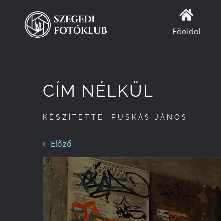
Kihagyás
Főoldal
CÍM NÉLKÜL
KÉSZÍTETTE: PUSKÁS JÁNOS
Előző