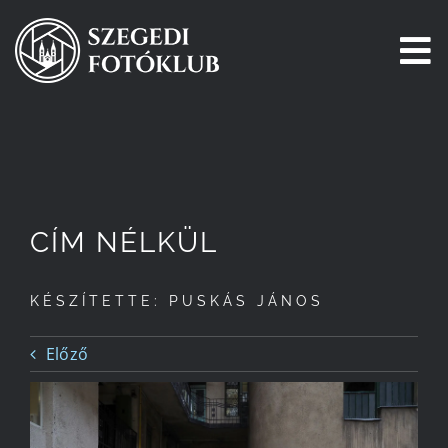
Kihagyás
To
Na
Főoldal
Galéria
CÍM NÉLKÜL
Pályázatok
KÉSZÍTETTE: PUSKÁS JÁNOS
Tagjaink
Előző
Csatlakozz!
Történetünk