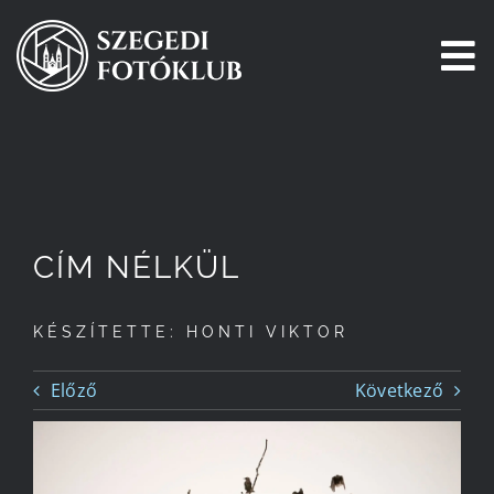
Kihagyás
To
Na
Főoldal
Galéria
CÍM NÉLKÜL
Pályázatok
KÉSZÍTETTE: HONTI VIKTOR
Tagjaink
Előző
Következő
Csatlakozz!
Történetünk