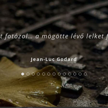
t fotózol… a mögötte lévő lelket 
Jean-Luc Godard