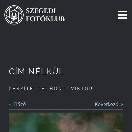
Kihagyás
To
Na
Főoldal
Galéria
CÍM NÉLKÜL
Pályázatok
KÉSZÍTETTE: HONTI VIKTOR
Tagjaink
Előző
Következő
Csatlakozz!
Történetünk