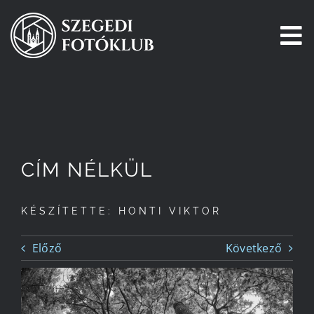
Kihagyás
To
Na
Főoldal
Galéria
CÍM NÉLKÜL
Pályázatok
KÉSZÍTETTE: HONTI VIKTOR
Tagjaink
Előző
Következő
Csatlakozz!
Történetünk