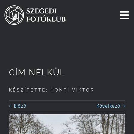
Kihagyás
To
Na
Főoldal
Galéria
CÍM NÉLKÜL
Pályázatok
KÉSZÍTETTE: HONTI VIKTOR
Tagjaink
Előző
Következő
Csatlakozz!
Történetünk