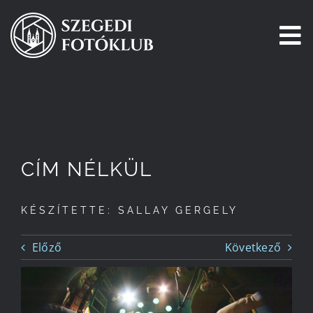
Kihagyás
To
Na
Főoldal
Galéria
CÍM NÉLKÜL
Pályázatok
KÉSZÍTETTE: SALLAY GERGELY
Tagjaink
Előző
Következő
Csatlakozz!
Történetünk