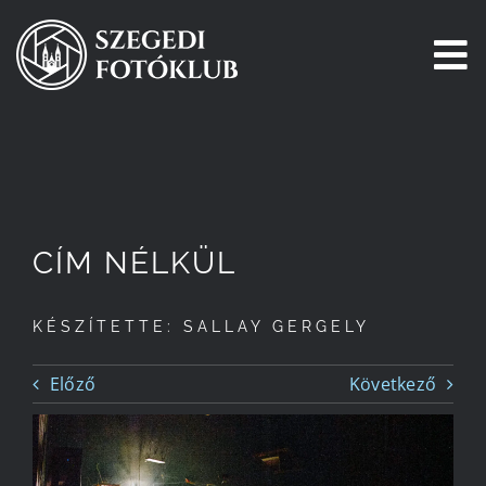
Kihagyás
To
Na
Főoldal
Galéria
CÍM NÉLKÜL
Pályázatok
KÉSZÍTETTE: SALLAY GERGELY
Tagjaink
Előző
Következő
Csatlakozz!
Történetünk