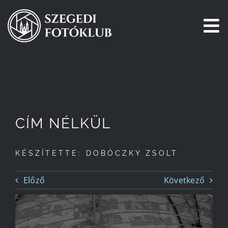
Kihagyás
To
Na
Főoldal
Galéria
CÍM NÉLKÜL
Pályázatok
KÉSZÍTETTE: DOBÓCZKY ZSOLT
Tagjaink
Előző
Következő
Csatlakozz!
Történetünk