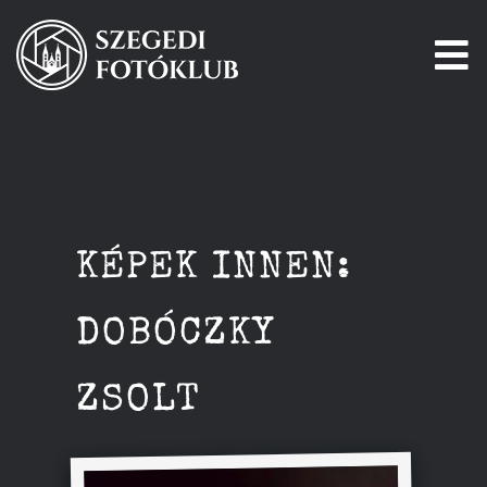
Kihagyás
To
Na
Főoldal
Galéria
KÉPEK INNEN:
Pályázatok
DOBÓCZKY
Tagjaink
ZSOLT
Csatlakozz!
Történetünk