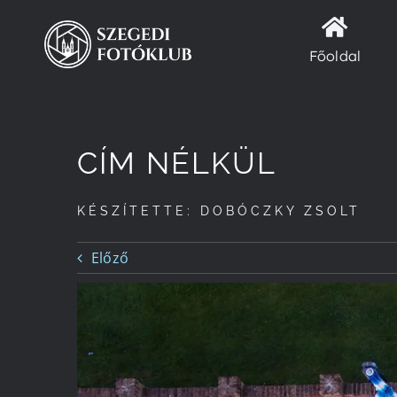
Kihagyás
Főoldal
CÍM NÉLKÜL
KÉSZÍTETTE: DOBÓCZKY ZSOLT
Előző