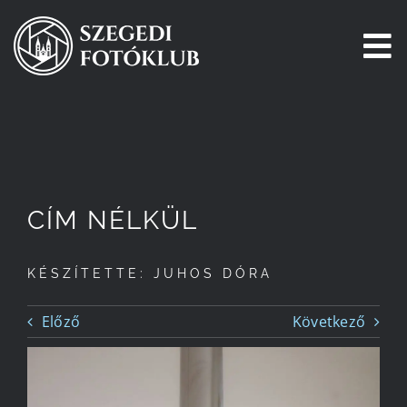
Kihagyás
To
Na
Főoldal
Galéria
CÍM NÉLKÜL
Pályázatok
KÉSZÍTETTE: JUHOS DÓRA
Tagjaink
Előző
Következő
Csatlakozz!
Történetünk