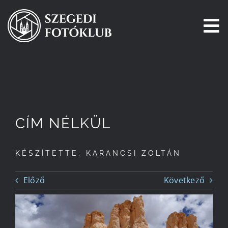
Kihagyás
To
Na
Főoldal
Galéria
CÍM NÉLKÜL
Pályázatok
KÉSZÍTETTE: KARANCSI ZOLTÁN
Tagjaink
Előző
Következő
Csatlakozz!
Történetünk