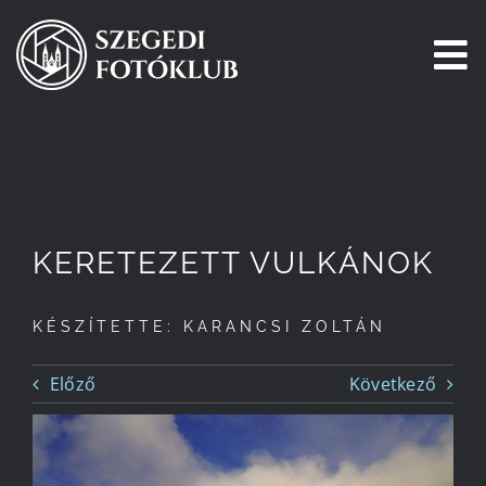
Kihagyás
To
Na
Főoldal
Galéria
KERETEZETT VULKÁNOK
Pályázatok
KÉSZÍTETTE: KARANCSI ZOLTÁN
Tagjaink
Előző
Következő
Csatlakozz!
Történetünk