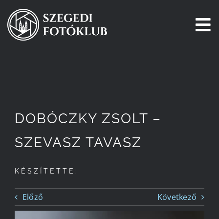
Kihagyás
To
Na
Főoldal
Galéria
DOBÓCZKY ZSOLT –
Pályázatok
SZEVASZ TAVASZ
Tagjaink
KÉSZÍTETTE:
Csatlakozz!
Előző
Következő
Történetünk