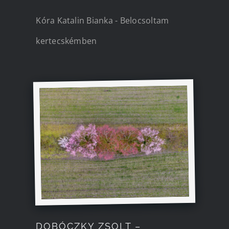
Kóra Katalin Bianka - Belocsoltam
kertecskémben
DOBÓCZKY ZSOLT –