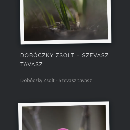
DOBÓCZKY ZSOLT – SZEVASZ
TAVASZ
Dobóczky Zsolt - Szevasz tavasz