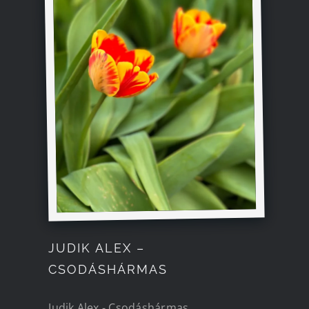
Kapcsolat
JUDIK ALEX –
CSODÁSHÁRMAS
Judik Alex - Csodáshármas