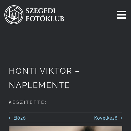
Kihagyás
To
Na
Főoldal
Galéria
HONTI VIKTOR –
Pályázatok
NAPLEMENTE
Tagjaink
KÉSZÍTETTE:
Csatlakozz!
Előző
Következő
Történetünk