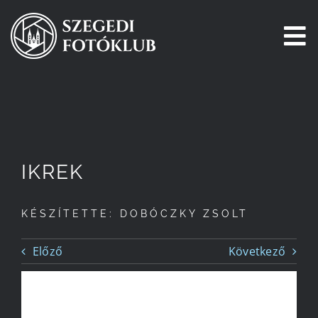
Kihagyás
To
Na
Főoldal
Galéria
IKREK
Pályázatok
KÉSZÍTETTE: DOBÓCZKY ZSOLT
Tagjaink
Előző
Következő
Csatlakozz!
Történetünk