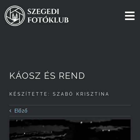
Kihagyás
To
Na
Főoldal
Galéria
KÁOSZ ÉS REND
Pályázatok
KÉSZÍTETTE: SZABÓ KRISZTINA
Tagjaink
Előző
Csatlakozz!
Történetünk