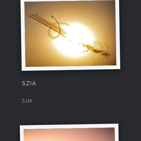
SZIA
SzIA