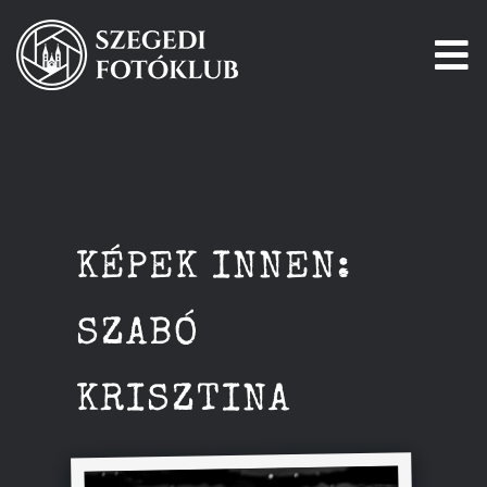
Kihagyás
To
Na
Főoldal
Galéria
KÉPEK INNEN:
Pályázatok
SZABÓ
Tagjaink
KRISZTINA
Csatlakozz!
Történetünk