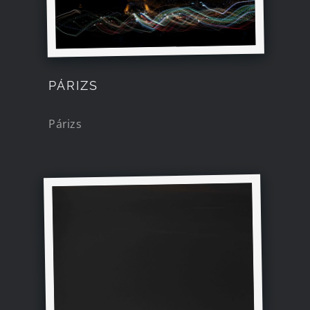
PÁRIZS
Párizs