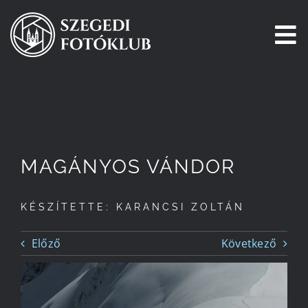
Kihagyás
To
Na
Főoldal
Galéria
MAGÁNYOS VÁNDOR
Pályázatok
KÉSZÍTETTE: KARANCSI ZOLTÁN
Tagjaink
Előző
Következő
Csatlakozz!
Történetünk