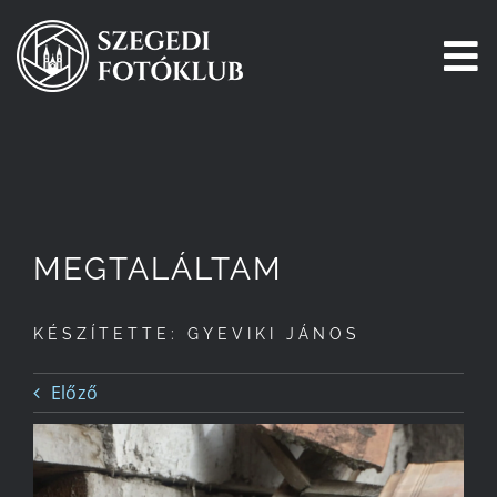
Kihagyás
To
Na
Főoldal
Galéria
MEGTALÁLTAM
Pályázatok
KÉSZÍTETTE: GYEVIKI JÁNOS
Tagjaink
Előző
Csatlakozz!
Történetünk