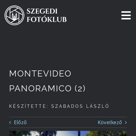
Kihagyás
To
Na
Főoldal
Galéria
MONTEVIDEO
Pályázatok
PANORAMICO (2)
Tagjaink
KÉSZÍTETTE: SZABADOS LÁSZLÓ
Csatlakozz!
Előző
Következő
Történetünk