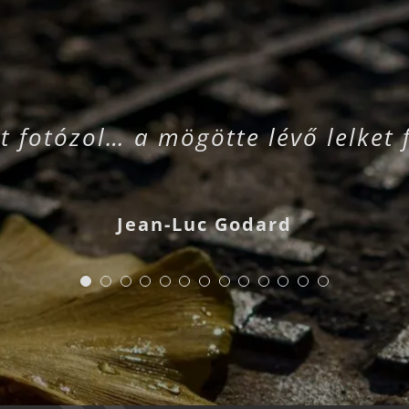
t fotózol… a mögötte lévő lelket 
Jean-Luc Godard