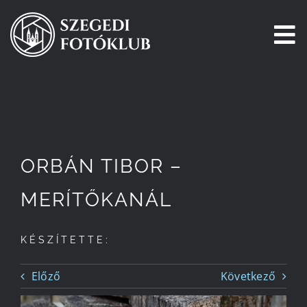
Kihagyás
To
Na
Főoldal
Galéria
ORBÁN TIBOR –
Pályázatok
MERÍTŐKANÁL
Tagjaink
KÉSZÍTETTE:
Csatlakozz!
Előző
Következő
Történetünk