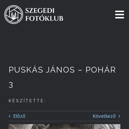
Kihagyás
To
Na
Főoldal
Galéria
PUSKÁS JÁNOS – POHÁR
Pályázatok
3
Tagjaink
KÉSZÍTETTE:
Csatlakozz!
Előző
Következő
Történetünk