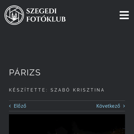
Kihagyás
To
Na
Főoldal
Galéria
PÁRIZS
Pályázatok
KÉSZÍTETTE: SZABÓ KRISZTINA
Tagjaink
Előző
Következő
Csatlakozz!
Történetünk