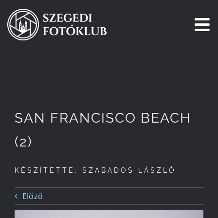
Kihagyás
To
Na
Főoldal
Galéria
SAN FRANCISCO BEACH
Pályázatok
(2)
Tagjaink
KÉSZÍTETTE: SZABADOS LÁSZLÓ
Csatlakozz!
Előző
Történetünk