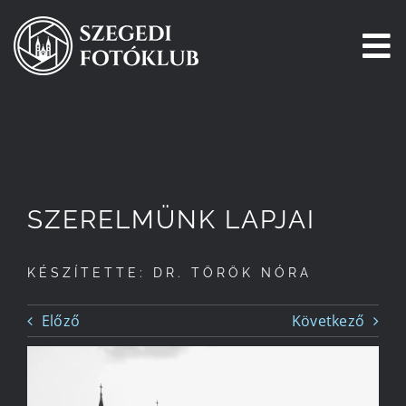
Kihagyás
To
Na
Főoldal
Galéria
SZERELMÜNK LAPJAI
Pályázatok
KÉSZÍTETTE: DR. TÖRÖK NÓRA
Tagjaink
Előző
Következő
Csatlakozz!
Történetünk