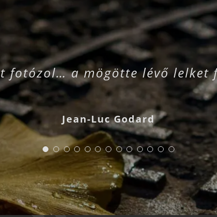
t fotózol… a mögötte lévő lelket 
Jean-Luc Godard