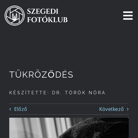
Kihagyás
To
Na
Főoldal
Galéria
TÜKRÖZŐDÉS
Pályázatok
KÉSZÍTETTE: DR. TÖRÖK NÓRA
Tagjaink
Előző
Következő
Csatlakozz!
Történetünk