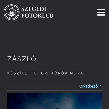
Kihagyás
To
Na
Főoldal
Galéria
ZÁSZLÓ
Pályázatok
KÉSZÍTETTE: DR. TÖRÖK NÓRA
Tagjaink
Következő
Csatlakozz!
Történetünk