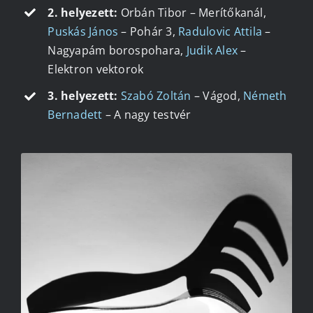
2. helyezett:
Orbán Tibor – Merítőkanál,
Puskás János
– Pohár 3,
Radulovic Attila
–
Nagyapám borospohara,
Judik Alex
–
Elektron vektorok
3. helyezett:
Szabó Zoltán
– Vágod,
Németh
Bernadett
– A nagy testvér
KISS MÁRTON – VILLA