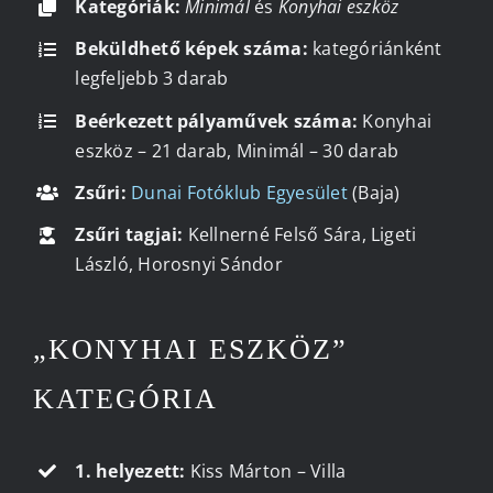
Kategóriák:
Minimál
és
Konyhai eszköz
Beküldhető képek száma:
kategóriánként
Kapcsolat
legfeljebb 3 darab
Beérkezett pályaművek száma:
Konyhai
eszköz – 21 darab, Minimál – 30 darab
Zsűri:
Dunai Fotóklub Egyesület
(Baja)
Zsűri tagjai:
Kellnerné Felső Sára, Ligeti
László, Horosnyi Sándor
„KONYHAI ESZKÖZ”
KATEGÓRIA
1. helyezett:
Kiss Márton – Villa