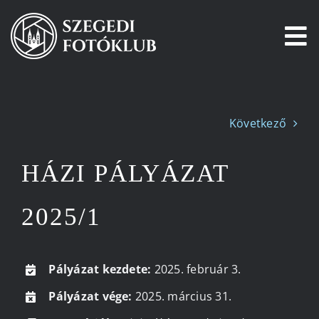
Kihagyás
To
Na
Főoldal
Következő
Galéria
HÁZI PÁLYÁZAT
Pályázatok
2025/1
Tagjaink
Csatlakozz!
Pályázat kezdete:
2025. február 3.
Pályázat vége:
2025. március 31.
Történetünk