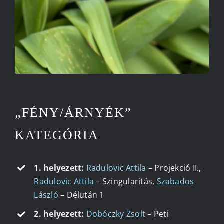
„FÉNY/ÁRNYÉK”
KATEGÓRIA
1. helyezett:
Radulovic Attila
– Projekció II.,
Radulovic Attila
– Szingularitás,
Szabados
László
– Délután 1
2. helyezett:
Dobóczky Zsolt
– Peti