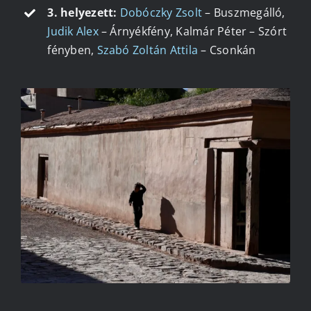
3. helyezett:
Dobóczky Zsolt
– Buszmegálló,
Judik Alex
– Árnyékfény, Kalmár Péter – Szórt
fényben,
Szabó Zoltán Attila
– Csonkán
SZABADOS LÁSZLÓ – DÉLUTÁN 1