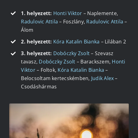
1. helyezett:
Honti Viktor
– Naplemente,
Radulovic Attila
– Foszlány,
Radulovic Attila
–
Álom
2. helyezett:
Kóra Katalin Bianka
– Lilában 2
3. helyezett:
Dobóczky Zsolt
– Szevasz
tavasz,
Dobóczky Zsolt
– Barackszem,
Honti
Viktor
– Foltok,
Kóra Katalin Bianka
–
Belocsoltam kertecskémben,
Judik Alex
–
Csodáshármas
HONTI VIKTOR – NAPLEMENTE