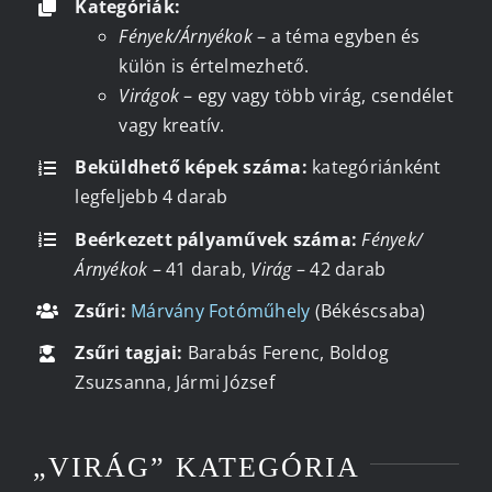
Kategóriák:
Fények/Árnyékok
– a téma egyben és
külön is értelmezhető.
Kapcsolat
Virágok
– egy vagy több virág, csendélet
vagy kreatív.
Beküldhető képek száma:
kategóriánként
legfeljebb 4 darab
Beérkezett pályaművek száma:
Fények/
Árnyékok
– 41 darab,
Virág
– 42 darab
Zsűri:
Márvány Fotóműhely
(Békéscsaba)
Zsűri tagjai:
Barabás Ferenc, Boldog
Zsuzsanna, Jármi József
„VIRÁG” KATEGÓRIA