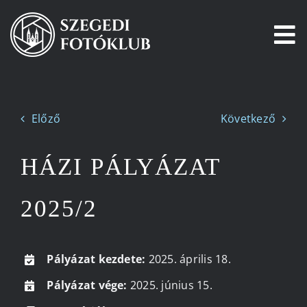
Kihagyás
To
Na
Főoldal
Előző
Következő
Galéria
HÁZI PÁLYÁZAT
Pályázatok
2025/2
Tagjaink
Csatlakozz!
Pályázat kezdete:
2025. április 18.
Pályázat vége:
2025. június 15.
Történetünk