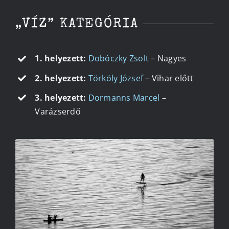
„VÍZ” KATEGÓRIA
1. helyezett:
Dobóczky Zsolt
– Nagyes
2. helyezett:
Törköly József
– Vihar előtt
3. helyezett:
Dormanns Marcel
–
Varázserdő
NAGYES
DOBÓCZKY ZSOLT