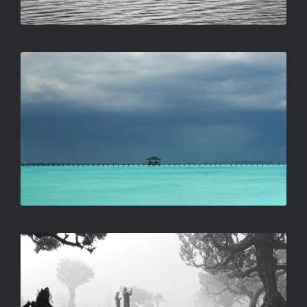
VIHAR ELŐTT
TÖRKÖLY JÓZSEF
VARÁZSERDŐ
DORMANNS MARCELL