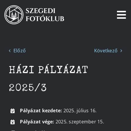
Kihagyás
To
Na
Főoldal
Előző
Következő
Galéria
HÁZI PÁLYÁZAT
Pályázatok
2025/3
Tagjaink
Csatlakozz!
Pályázat kezdete:
2025. július 16.
Pályázat vége:
2025. szeptember 15.
Történetünk