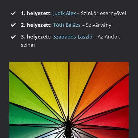
1. helyezett:
Judik Alex
– Színkör esernyővel
2. helyezett:
Tóth Balázs
– Szivárvány
3. helyezett:
Szabados László
– Az Andok
színei
SZÍNKÖR ESERNYŐVEL
JUDIK ALEX