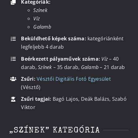
Kategóriák:
Színek
Víz
Kapcsolat
Galamb
Beküldhető képek száma:
kategóriánként
legfeljebb 4 darab
Beérkezett pályaművek száma:
Víz
– 40
darab,
Színek
– 35 darab,
Galamb –
21 darab
Zsűri:
Vésztői Digitális Fotó Egyesület
(Vésztő)
Zsűri tagjai:
Bagó Lajos, Deák Balázs, Szabó
Viktor
„SZÍNEK” KATEGÓRIA