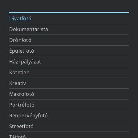
Divatfotó
Kapcsolat
Dokumentarista
Drónfotó
Épületfotó
Házi pályázat
Kötetlen
Kreatív
Makrofotó
Portréfotó
Rendezvényfotó
Streetfotó
Tájfotó