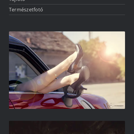
Természetfotó
CÍM NÉLKÜL
TÖRKÖLY JÓZSEF
CÍM NÉLKÜL