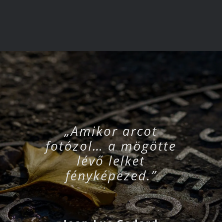
„Amikor arcot
fotózol… a mögötte
lévő lelket
fényképezed.”