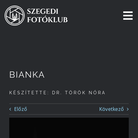
Kihagyás
To
Na
Főoldal
Galéria
BIANKA
Pályázatok
KÉSZÍTETTE: DR. TÖRÖK NÓRA
Tagjaink
Előző
Következő
Csatlakozz!
Történetünk