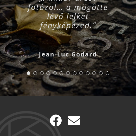
fotózol… a mögötte
lévő lelket
fényképezed.”
Jean-Luc Godard