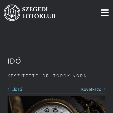
Kihagyás
To
Na
Főoldal
Galéria
IDŐ
Pályázatok
KÉSZÍTETTE: DR. TÖRÖK NÓRA
Tagjaink
Előző
Következő
Csatlakozz!
Történetünk