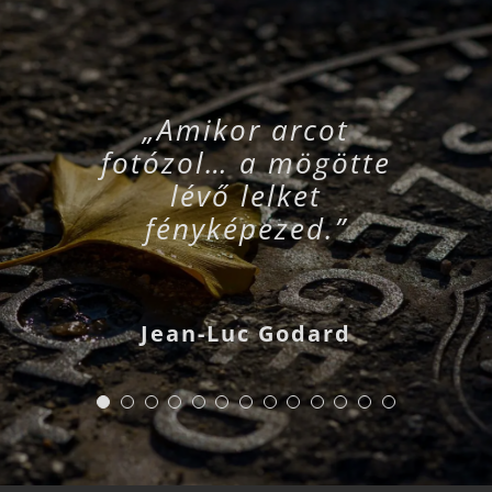
„Amikor arcot
fotózol… a mögötte
lévő lelket
fényképezed.”
Jean-Luc Godard