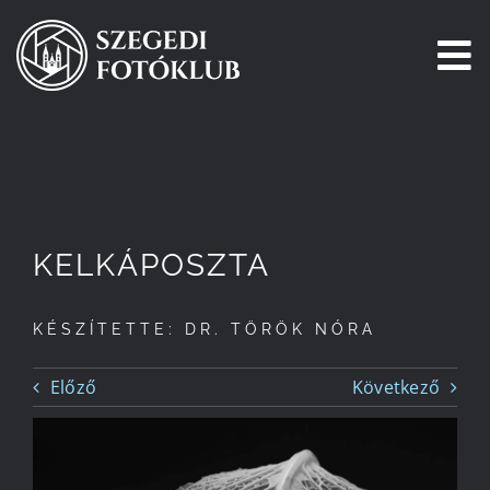
Kihagyás
To
Na
Főoldal
Galéria
KELKÁPOSZTA
Pályázatok
KÉSZÍTETTE: DR. TÖRÖK NÓRA
Tagjaink
Előző
Következő
Csatlakozz!
Történetünk